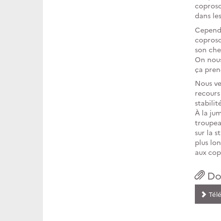
coprosc
dans les
Cependa
coprosc
son che
On nous
ça pren
Nous ve
recours
stabilit
À la ju
troupea
sur la s
plus lo
aux copr
Do
Télé