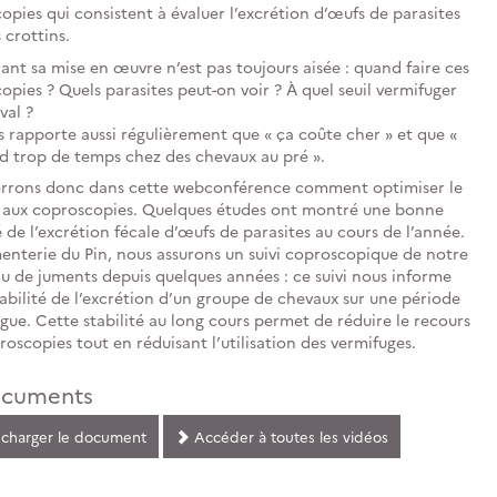
opies qui consistent à évaluer l’excrétion d’œufs de parasites
 crottins.
nt sa mise en œuvre n’est pas toujours aisée : quand faire ces
opies ? Quels parasites peut-on voir ? À quel seuil vermifuger
val ?
 rapporte aussi régulièrement que « ça coûte cher » et que «
d trop de temps chez des chevaux au pré ».
rrons donc dans cette webconférence comment optimiser le
 aux coproscopies. Quelques études ont montré une bonne
é de l’excrétion fécale d’œufs de parasites au cours de l’année.
menterie du Pin, nous assurons un suivi coproscopique de notre
u de juments depuis quelques années : ce suivi nous informe
tabilité de l’excrétion d’un groupe de chevaux sur une période
ngue. Cette stabilité au long cours permet de réduire le recours
oscopies tout en réduisant l’utilisation des vermifuges.
cuments
charger le document
Accéder à toutes les vidéos