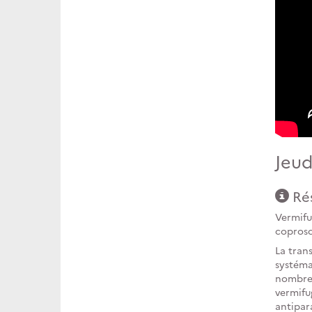
Jeud
Ré
Vermifu
coprosc
La tran
systéma
nombreu
vermifu
antipara