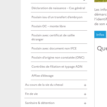
Déclaration de naissance – Cas général
Les inf
démarch
Poulain issu d’un transfert d’embryon
l’identi
de son 
Poulain OC – monte libre
Infos
Poulain avec certificat de saillie
étranger
Que
Poulain avec document non IFCE
Poulain d’origine non constatée (ONC)
Contrôles de filiation et typage ADN
Affixe d’élevage
Au cours de la vie du cheval
Fin de vie
Sanitaire & détention