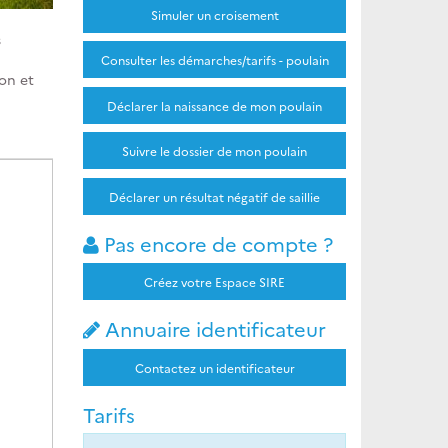
Simuler un croisement
s
Consulter les démarches/tarifs - poulain
ion et
Déclarer la naissance de mon poulain
Suivre le dossier de mon poulain
Déclarer un résultat négatif de saillie
Pas encore de compte ?
Créez votre Espace SIRE
Annuaire identificateur
Contactez un identificateur
Tarifs