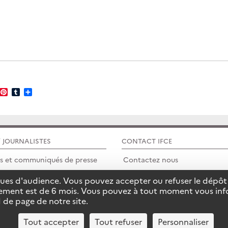
ebook
witter
Pinterest
Tumblr
Partager
/ JOURNALISTES
CONTACT IFCE
rs et communiqués de presse
Contactez nous
tiques d'audience. Vous pouvez accepter ou refuser le dépôt
 Room
Assistance internet SIRE
ement est de 6 mois. Vous pouvez à tout moment vous info
 de page de notre site.
Toutes nos adresses
Tout accepter
Tout refuser
Personnaliser
PLAN DU SITE
CONDITIONS GÉNÉRALES D'UTILISATION
MENTI