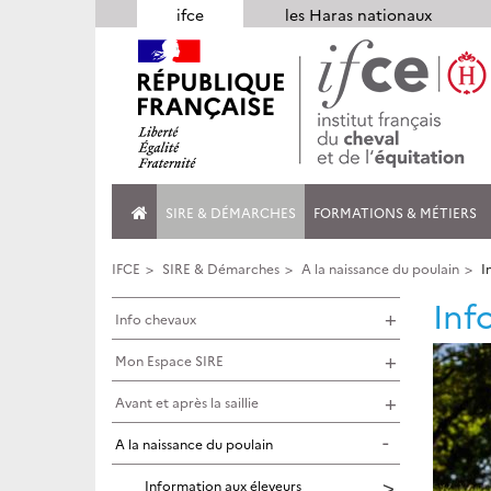
Panneau de gestion des cookies
ifce
les Haras nationaux
SIRE & DÉMARCHES
FORMATIONS & MÉTIERS
IFCE
SIRE & Démarches
A la naissance du poulain
I
Inf
Info chevaux
Mon Espace SIRE
Avant et après la saillie
A la naissance du poulain
Information aux éleveurs