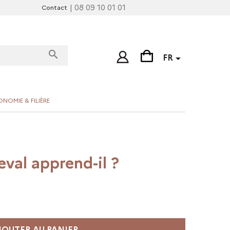
| 08 09 10 01 01
Contact
search

FR
NOMIE & FILIÈRE
val apprend-il ?
JOUTER AU PANIER