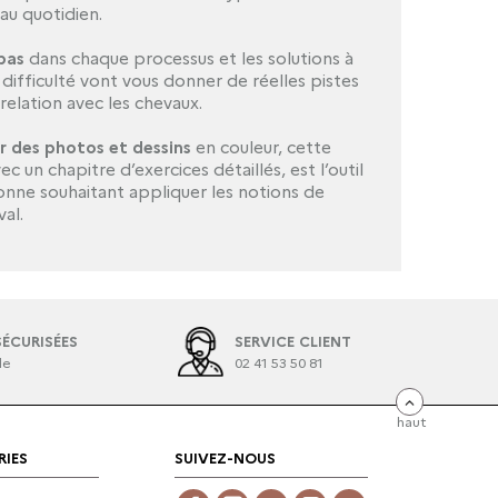
au quotidien.
pas
dans chaque processus et les solutions à
ifficulté vont vous donner de réelles pistes
 relation avec les chevaux.
ar des photos et dessins
en couleur, cette
ec un chapitre d’exercices détaillés, est l’outil
onne souhaitant appliquer les notions de
al.
ÉCURISÉES
SERVICE CLIENT
le
02 41 53 50 81
haut
IES
SUIVEZ-NOUS