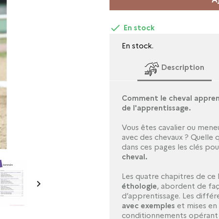

En stock
En stock.
Description
Comment le cheval apprend-
de l'apprentissage.
Vous êtes cavalier ou mene
avec des chevaux ? Quelle q
dans ces pages les clés po
cheval.
Les quatre chapitres de ce l

éthologie
, abordent de faç
d’apprentissage. Les différ
avec exemples
et mises en s
conditionnements opérant e