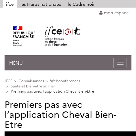
Panneau de gestion des cookies
ifce
les Haras nationaux
le Cadre noir
mon espace
MENU
Ouvrir
la
navigat
IFCE
Connaissances
Webconférences
Santé et bien-être animal
Premiers pas avec l’application Cheval Bien-Etre
Premiers pas avec
l’application Cheval Bien-
Etre