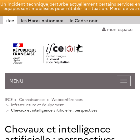
Panneau de gestion des cookies
Un incident technique perturbe actuellement certains services en
équipes sont mobilisées pour rétablir la situation. Merci de vo
ifce
les Haras nationaux
le Cadre noir
mon espace
MENU
Ouvrir
la
navigat
IFCE
Connaissances
Webconférences
Infrastructure et équipement
Chevaux et intelligence artificielle : perspectives
Chevaux et intelligence
artificielle : perspectives