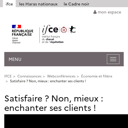
Panneau de gestion des cookies
ifce
les Haras nationaux
le Cadre noir
mon espace
MENU
Ouvrir
la
navigat
IFCE
Connaissances
Webconférences
Économie et filière
Satisfaire ? Non, mieux : enchanter ses clients !
Satisfaire ? Non, mieux :
enchanter ses clients !