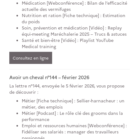
Médication [Webconférence] : Bilan de l’efficacité
actuelle des vermifuges
Nutrition et ration [Fiche technique] : Estimation
du poids
Soin, prévention et médication [Vidéo] : Replay
équi-meeting Maréchalerie 2025 – Trucs & astuces
Santé et bien-être [Vidéo] : Playlist YouTube
Medical training
Consultez en ligne
Avoir un cheval n°144 – février 2026
La lettre n°144, envoyée le 5 février 2026, vous propose
de découvrir :
Métier [Fiche technique] : Sellier-harnacheur : un
métier, des emplois
Métier [Podcast] : Le rôle clé des grooms dans la
performance
Emploi et ressources humaines [Webconférence] :
Fidéliser ses salariés : manager des travailleurs
passionnés