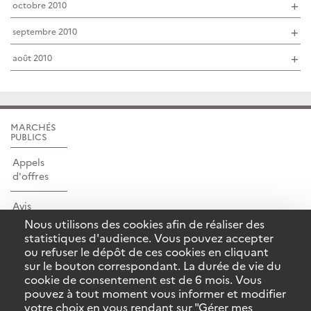
octobre 2010
septembre 2010
août 2010
MARCHÉS
PUBLICS
Appels
d'offres
Avis
d'attributions
Nous utilisons des cookies afin de réaliser des
statistiques d'audience. Vous pouvez accepter
ou refuser le dépôt de ces cookies en cliquant
NOS LETTRES
D'INFORMATION
sur le bouton correspondant. La durée de vie du
cookie de consentement est de 6 mois. Vous
Inscription
pouvez à tout moment vous informer et modifier
votre choix en vous rendant sur "Gérer mes