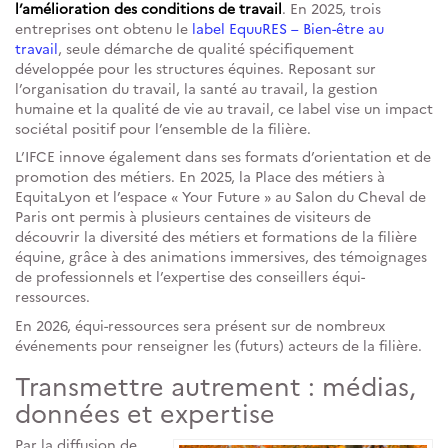
l’amélioration des conditions de travail
. En 2025, trois
entreprises ont obtenu le
label EquuRES – Bien-être au
travail
, seule démarche de qualité spécifiquement
développée pour les structures équines. Reposant sur
l’organisation du travail, la santé au travail, la gestion
humaine et la qualité de vie au travail, ce label vise un impact
sociétal positif pour l’ensemble de la filière.
L’IFCE innove également dans ses formats d’orientation et de
promotion des métiers. En 2025, la Place des métiers à
EquitaLyon et l’espace « Your Future » au Salon du Cheval de
Paris ont permis à plusieurs centaines de visiteurs de
découvrir la diversité des métiers et formations de la filière
équine, grâce à des animations immersives, des témoignages
de professionnels et l’expertise des conseillers équi-
ressources.
En 2026, équi-ressources sera présent sur de nombreux
événements pour renseigner les (futurs) acteurs de la filière.
Transmettre autrement : médias,
données et expertise
Par la diffusion de