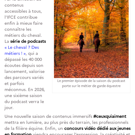
contenus
accessibles à tous,
l’IFCE contribue
enfin à mieux faire
connaître les
métiers du cheval.
La
série de podcasts
« Le cheval ? Des
métiers ! »
, qui a
dépassé les 40 000
écoutes depuis son
lancement, valorise
des parcours variés
Le premier épisode de la saison du podcast
et parfois
porte sur le métier de garde équestre
méconnus. En 2026,
une sixième saison
du podcast verra le
jour.
Une nouvelle saison de contenus immersifs
#ceuxquiaiment
mettra en lumière, au plus près du terrain, les professionnels
de la filière équine. Enfin, un
concours vidéo dédié aux jeunes
en formation
viendra encourager l’expression, la créativité et