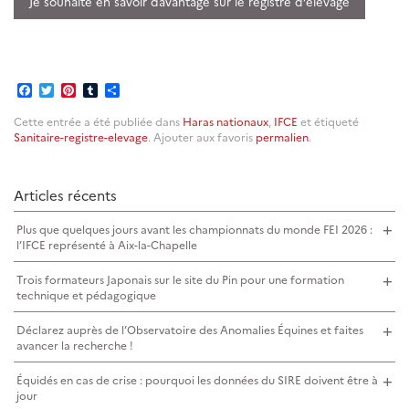
Je souhaite en savoir davantage sur le registre d’élevage
Facebook
Twitter
Pinterest
Tumblr
Partager
Cette entrée a été publiée dans
Haras nationaux
,
IFCE
et étiqueté
Sanitaire-registre-elevage
. Ajouter aux favoris
permalien
.
Articles récents
Plus que quelques jours avant les championnats du monde FEI 2026 :
l’IFCE représenté à Aix-la-Chapelle
Trois formateurs Japonais sur le site du Pin pour une formation
technique et pédagogique
Déclarez auprès de l’Observatoire des Anomalies Équines et faites
avancer la recherche !
Équidés en cas de crise : pourquoi les données du SIRE doivent être à
jour